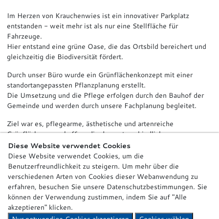
Im Herzen von Krauchenwies ist ein innovativer Parkplatz
entstanden - weit mehr ist als nur eine Stellfläche für
Fahrzeuge.
Hier entstand eine grüne Oase, die das Ortsbild bereichert und
gleichzeitig die Biodiversität fördert.
Durch unser Büro wurde ein Grünflächenkonzept mit einer
standortangepassten Pflanzplanung erstellt.
Die Umsetzung und die Pflege erfolgen durch den Bauhof der
Gemeinde und werden durch unsere Fachplanung begleitet.
Ziel war es, pflegearme, ästhetische und artenreiche
Grünflächen zu schaffen, die den unterschiedlichen
Standortbedingungen und Anforderungen gerecht werden.
Diese Website verwendet Cookies
So zeichnet sich die Gestaltung durch eine vielfältige Auswahl
Diese Website verwendet Cookies, um die
an heimischen Wildstauden, Gräsern und Gehölzen aus, die
Benutzerfreundlichkeit zu steigern. Um mehr über die
zahlreichen Insekten und Kleintieren Nahrung und Unterschlupf
verschiedenen Arten von Cookies dieser Webanwendung zu
bieten.
erfahren, besuchen Sie unsere Datenschutzbestimmungen. Sie
können der Verwendung zustimmen, indem Sie auf "Alle
Der Zugangsbereich wird durch hohe Gräser und Stauden
akzeptieren" klicken.
gefasst, entlang der Betonmauer sorgt eine mehrjährige